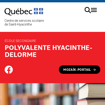
Aller
au
Menu
contenu
Cherc
Centre de services scolaire
sur
de Saint-Hyacinthe
le
site
ÉCOLE SECONDAIRE
POLYVALENTE HYACINTHE-
DELORME
MOZAÏK-PORTAIL