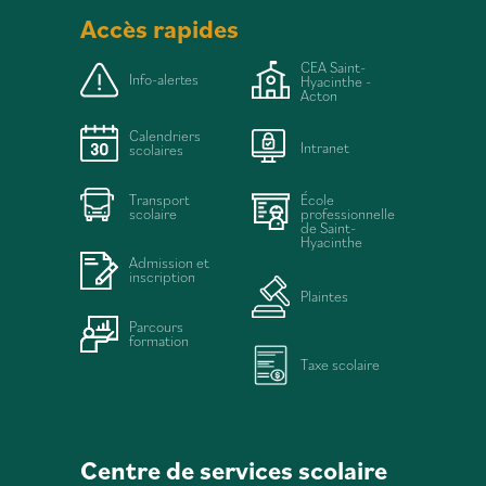
Accès rapides
CEA Saint-
Info-alertes
Hyacinthe -
Acton
Calendriers
Intranet
scolaires
Transport
École
scolaire
professionnelle
de Saint-
Hyacinthe
Admission et
inscription
Plaintes
Parcours
formation
Taxe scolaire
Centre de services scolaire