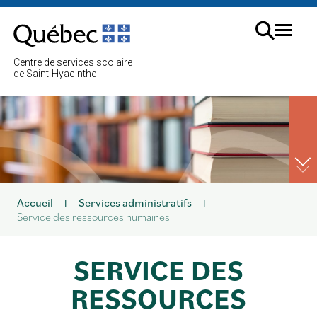
Aller
au
Menu
contenu
Cherc
Centre de services scolaire
sur
de Saint-Hyacinthe
le
site
Accueil
Services administratifs
|
|
Service des ressources humaines
SERVICE DES
RESSOURCES