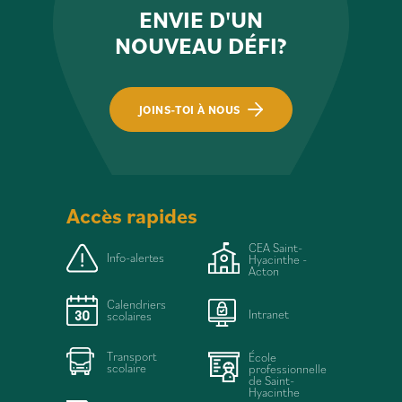
ENVIE D'UN
NOUVEAU DÉFI?
JOINS-TOI À NOUS
Accès rapides
CEA Saint-
Info-alertes
Hyacinthe -
Acton
Calendriers
Intranet
scolaires
Transport
École
scolaire
professionnelle
de Saint-
Hyacinthe