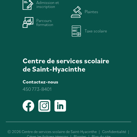
Admission et
inscription
Plaintes
Parcours
formation
Taxe scolaire
Centre de services scolaire
de Saint-Hyacinthe
Contactez-nous
450 773-8401
Facebook
Instagram
LinkedIn
© 2026 Centre de services scolaire de Saint-Hyacinthe
|
Confidentialité
|
Gérer les fichiers témoins
|
Plaintes
|
Plan du site