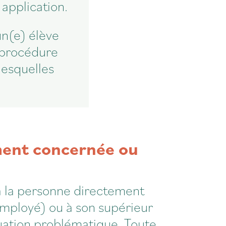
 application.
un(e) élève
a procédure
lesquelles
ment concernée ou
 à la personne directement
employé) ou à son supérieur
tuation problématique. Toute