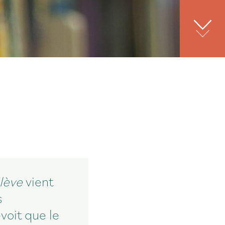
élève
vient
s
voit que le