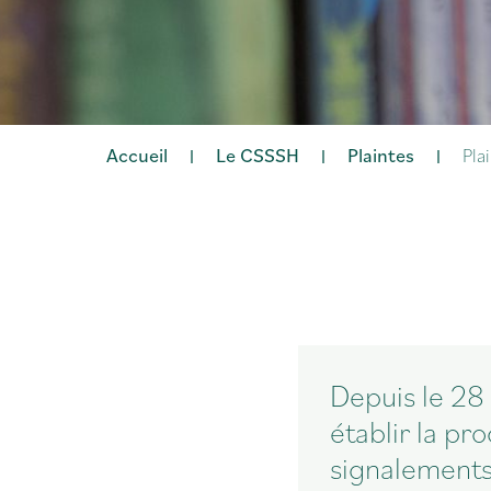
Accueil
Le CSSSH
Plaintes
Pla
|
|
|
Depuis le 28
établir la pr
signalements 