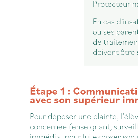
Protecteur na
En cas d’insa
ou ses paren
de traitement
doivent être 
Étape 1 : Communicati
avec son supérieur im
Pour déposer une plainte, l’élè
concernée (enseignant, surveil
immédiat pour lui exposer son p