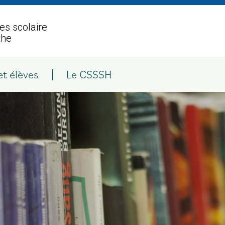
es scolaire
the
et élèves
Le CSSSH