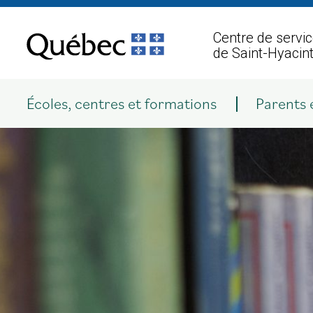
Aller
au
Centre de servic
contenu
de Saint-Hyacin
Écoles, centres et formations
Parents 