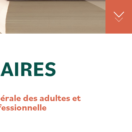
AIRES
rale des adultes et
essionnelle