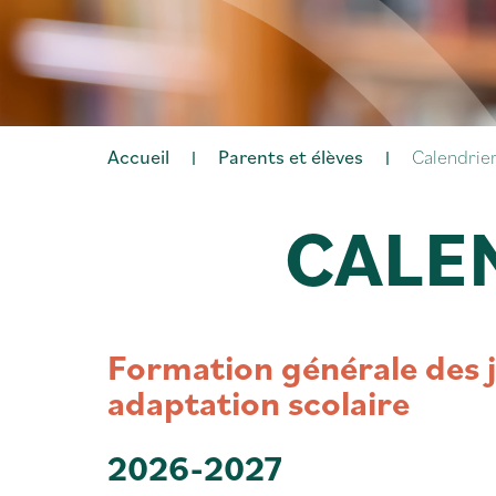
Accueil
Parents et élèves
Calendrier
|
|
CALE
Formation générale des 
adaptation scolaire
2026-2027