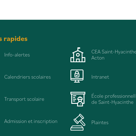
s rapides
CEA Saint-Hyacinthe
Info-alertes
Acton
Calendriers scolaires
Intranet
École professionnel
Transport scolaire
de Saint-Hyacinthe
Admission et inscription
Plaintes