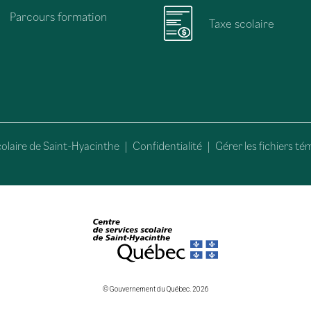
Parcours formation
Taxe scolaire
olaire de Saint-Hyacinthe
|
Confidentialité
|
Gérer les fichiers té
© Gouvernement du Québec. 2026