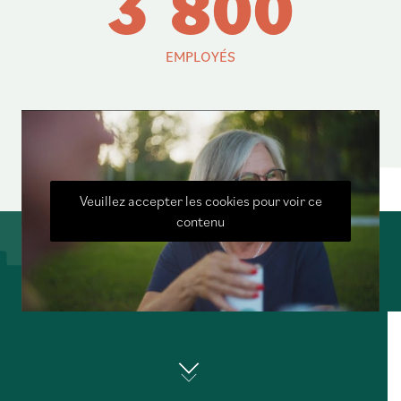
3
8
0
0
EMPLOYÉS