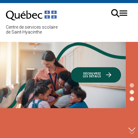
Aller
au
Menu
contenu
Cherc
Centre de services scolaire
sur
de Saint-Hyacinthe
le
site
DÉCOUVREZ
LES DÉTAILS