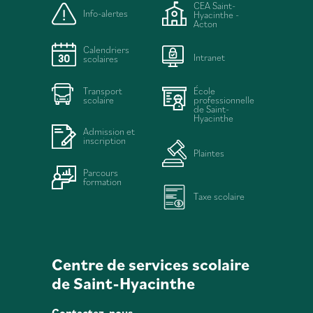
CEA Saint-
Info-alertes
Hyacinthe -
Acton
Calendriers
Intranet
scolaires
Transport
École
scolaire
professionnelle
de Saint-
Hyacinthe
Admission et
inscription
Plaintes
Parcours
formation
Taxe scolaire
Centre de services scolaire
de Saint-Hyacinthe
Contactez-nous