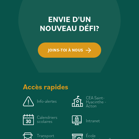
ENVIE D'UN
NOUVEAU DÉFI?
JOINS-TOI À NOUS
Accès rapides
CEA Saint-
Info-alertes
Hyacinthe -
Acton
Calendriers
Intranet
scolaires
Transport
École