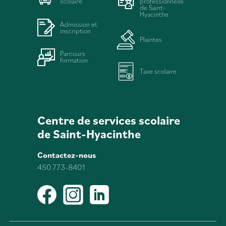
scolaire
professionnelle
de Saint-
Hyacinthe
Admission et
inscription
Plaintes
Parcours
formation
Taxe scolaire
Centre de services scolaire
de Saint-Hyacinthe
Contactez-nous
450 773-8401
Facebook
Instagram
LinkedIn