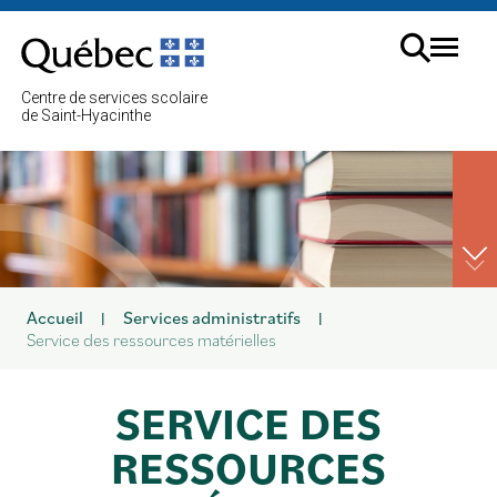
Aller
au
Menu
contenu
Cherc
Centre de services scolaire
sur
de Saint-Hyacinthe
le
site
Accueil
Services administratifs
|
|
Service des ressources matérielles
SERVICE DES
RESSOURCES