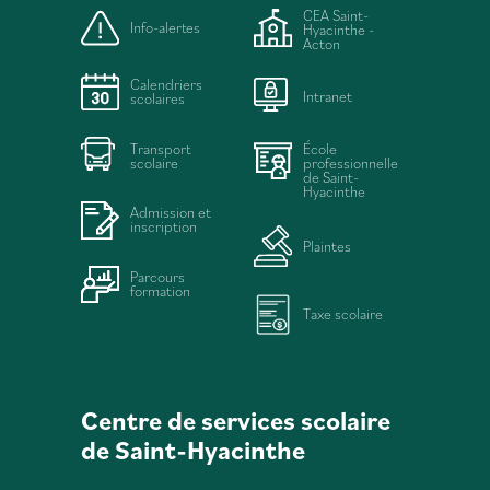
CEA Saint-
Info-alertes
Hyacinthe -
Acton
Calendriers
Intranet
scolaires
Transport
École
scolaire
professionnelle
de Saint-
Hyacinthe
Admission et
inscription
Plaintes
Parcours
formation
Taxe scolaire
Centre de services scolaire
de Saint-Hyacinthe