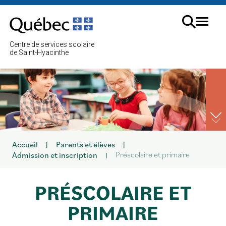
Aller
au
Menu
contenu
Cherc
Centre de services scolaire
sur
de Saint-Hyacinthe
le
site
Accueil
Parents et élèves
|
|
Préscolaire et primaire
Admission et inscription
|
PRÉSCOLAIRE ET
PRIMAIRE