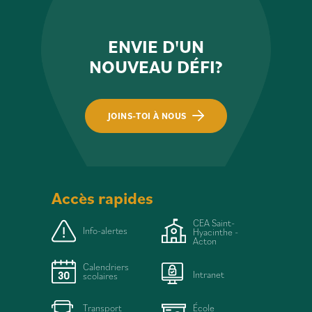
ENVIE D'UN
NOUVEAU DÉFI?
JOINS-TOI À NOUS
Accès rapides
CEA Saint-
Info-alertes
Hyacinthe -
Acton
Calendriers
Intranet
scolaires
Transport
École