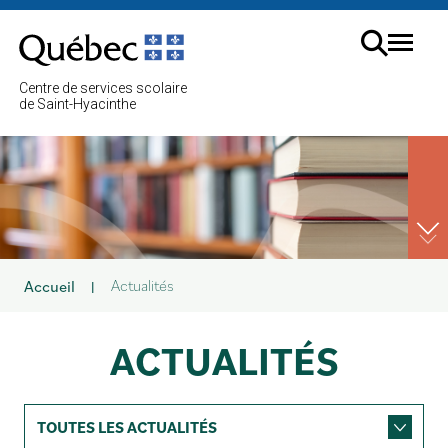
Aller
au
Menu
contenu
Cherc
Centre de services scolaire
sur
de Saint-Hyacinthe
le
site
Actualités
Accueil
|
ACTUALITÉS
Catégorie