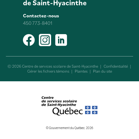
de Saint-Hyacinthe
Contactez-nous
450 773-8401
Facebook
Instagram
LinkedIn
© 2026 Centre de services scolaire de Saint-Hyacinthe
|
Confidentialité
|
Gérer les fichiers témoins
|
Plaintes
|
Plan du site
© Gouvernement du Québec. 2026