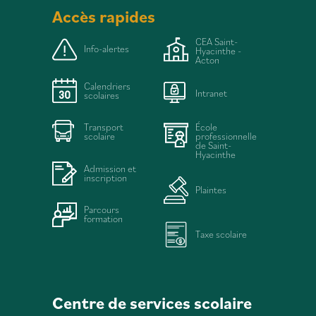
Accès rapides
CEA Saint-
Info-alertes
Hyacinthe -
Acton
Calendriers
Intranet
scolaires
Transport
École
scolaire
professionnelle
de Saint-
Hyacinthe
Admission et
inscription
Plaintes
Parcours
formation
Taxe scolaire
Centre de services scolaire