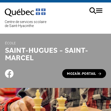
Aller
au
Menu
contenu
Cherc
Centre de services scolaire
sur
de Saint-Hyacinthe
le
site
ÉCOLE
SAINT-HUGUES – SAINT-
MARCEL
MOZAÏK-PORTAIL