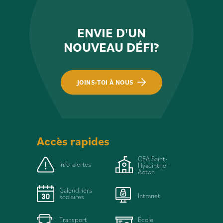
ENVIE D'UN
NOUVEAU DÉFI?
JOINS-TOI À NOUS
Accès rapides
CEA Saint-
Info-alertes
Hyacinthe -
Acton
Calendriers
Intranet
scolaires
Transport
École