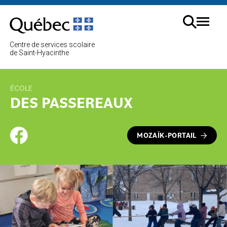
Aller
au
Menu
contenu
Cherc
Centre de services scolaire
sur
de Saint-Hyacinthe
le
site
ÉCOLE
DES PASSEREAUX
MOZAÏK-PORTAIL