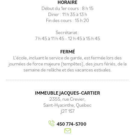
HORAIRE
Début du 1er cours : 8 h 15
Diner : 11 h 35 à 13 h
Fin des cours : 15 h 20
Secrétariat :
7 h 45 à 11 h 45 - 12 h 45 à 15 h 45
FERMÉ
L’école, incluant le service de garde, est fermée lors des
journées de force majeure (tempêtes), des jours fériés, de la
semaine de relâche et des vacances estivales.
IMMEUBLE JACQUES-CARTIER
2355, rue Crevier,
Saint-Hyacinthe, Québec
J2T 1S7
450 774-5700