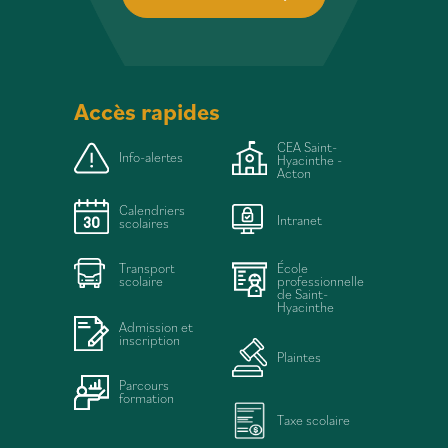
Accès rapides
CEA Saint-
Info-alertes
Hyacinthe -
Acton
Calendriers
Intranet
scolaires
Transport
École
scolaire
professionnelle
de Saint-
Hyacinthe
Admission et
inscription
Plaintes
Parcours
formation
Taxe scolaire