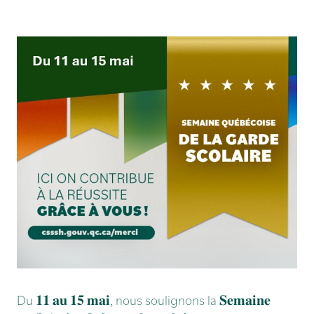
Du
𝟏𝟏 𝐚𝐮 𝟏𝟓 𝐦𝐚𝐢
, nous soulignons la
𝐒𝐞𝐦𝐚𝐢𝐧𝐞