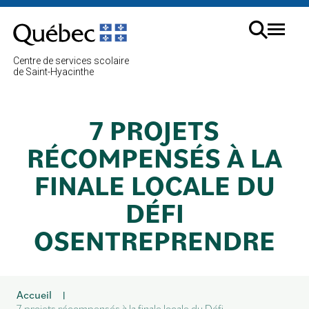
Aller
au
Menu
contenu
Cherc
Centre de services scolaire
sur
de Saint-Hyacinthe
le
site
7 PROJETS
RÉCOMPENSÉS À LA
FINALE LOCALE DU
DÉFI
OSENTREPRENDRE
Accueil
|
7 projets récompensés à la finale locale du Défi