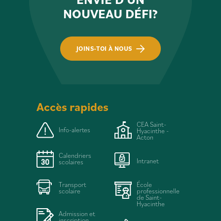
NOUVEAU DÉFI?
JOINS-TOI À NOUS
Accès rapides
CEA Saint-
Info-alertes
Hyacinthe -
Acton
Calendriers
Intranet
scolaires
Transport
École
scolaire
professionnelle
de Saint-
Hyacinthe
Admission et
inscription