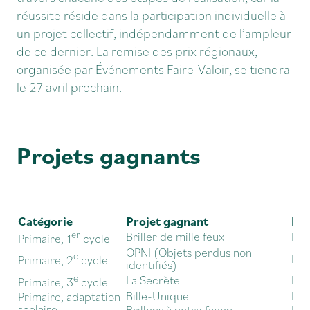
réussite réside dans la participation individuelle à
un projet collectif, indépendamment de l’ampleur
de ce dernier. La remise des prix régionaux,
organisée par Événements Faire-Valoir, se tiendra
le 27 avril prochain.
Projets gagnants
Catégorie
Projet gagnant
Éta
er
Briller de mille feux
Éco
Primaire, 1
cycle
OPNI (Objets perdus non
e
Éco
Primaire, 2
cycle
identifiés)
e
La Secrète
Éco
Primaire, 3
cycle
Bille-Unique
Éco
Primaire, adaptation
scolaire
Brillons à notre façon
Éco