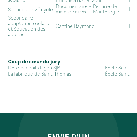
Documentaire – Pénurie de
e
Pol
Secondaire 2
cycle
main-d’œuvre – Montérégie
Secondaire
adaptation scolaire
Cantine Raymond
Éco
et éducation des
adultes
Coup de cœur du jury
Des chandails façon SJB
École Saint-Je
La fabrique de Saint-Thomas
École Saint-T
ENVIE D'UN