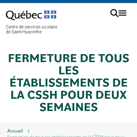
Aller
au
Menu
contenu
Cherc
Centre de services scolaire
sur
de Saint-Hyacinthe
le
site
FERMETURE DE TOUS
LES
ÉTABLISSEMENTS DE
LA CSSH POUR DEUX
SEMAINES
Accueil
|
Fermeture de tous les établissements de la CSSH pour deux