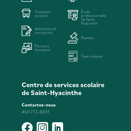
Transport
École
scolaire
professionnelle
de Saint-
Hyacinthe
Admission et
inscription
Plaintes
Parcours
formation
Taxe scolaire
Centre de services scolaire
de Saint-Hyacinthe
Contactez-nous
450 773-8401
Facebook
Instagram
LinkedIn