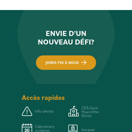
ENVIE D'UN
NOUVEAU DÉFI?
JOINS-TOI À NOUS
Accès rapides
CEA Saint-
Info-alertes
Hyacinthe -
Acton
Calendriers
Intranet
scolaires